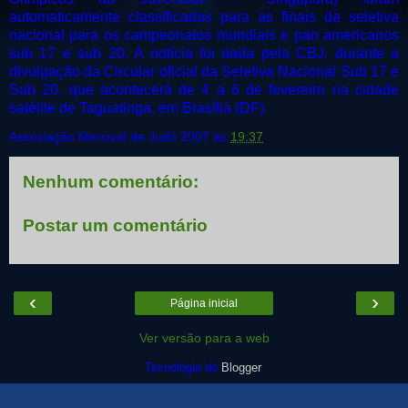
automaticamente classificadas para as finais da seletiva
nacional para os campeonatos mundiais e pan americanos
sub 17 e sub 20. A notícia foi dada pela CBJ, durante a
divulgação da Circular oficial da Seletiva Nacional Sub 17 e
Sub 20, que acontecerá de 4 a 6 de fevereiro na cidade
satélite de Taguatinga, em Brasília (DF).
Associação Mercival de Judô 2007
às
19:37
Nenhum comentário:
Postar um comentário
‹
›
Página inicial
Ver versão para a web
Tecnologia do
Blogger
.