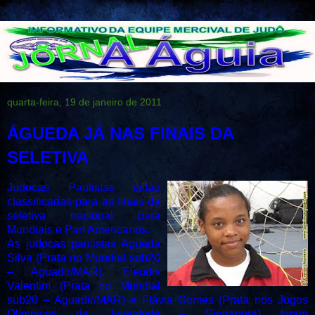
quarta-feira, 19 de janeiro de 2011
ÁGUEDA JÁ NAS FINAIS DA
SELETIVA
Judocas Paulistas estão
classificadas para as finais da
seletiva nacional para
Mundiais e Pan Americanos.
As judocas paulistas Agueda
Silva (Prata no Mundial sub20
– Aguadir/MAR), Eleudis
Valentim (Prata no Mundial
sub20 – Aguadir/MAR) e Flávia Gomes (Prata nos Jogos
Olímpicos da Juventude – Singapura) foram