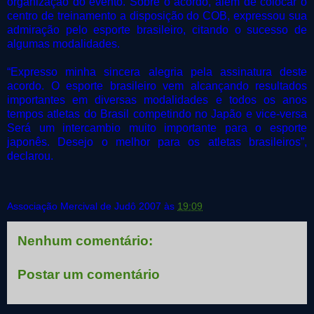
organização do evento. Sobre o acordo, além de colocar o
centro de treinamento a disposição do COB, expressou sua
admiração pelo esporte brasileiro, citando o sucesso de
algumas modalidades.
“Expresso minha sincera alegria pela assinatura deste
acordo. O esporte brasileiro vem alcançando resultados
importantes em diversas modalidades e todos os anos
tempos atletas do Brasil competindo no Japão e vice-versa
Será um intercambio muito importante para o esporte
japonês. Desejo o melhor para os atletas brasileiros”,
declarou.
Associação Mercival de Judô 2007
às
19:09
Nenhum comentário:
Postar um comentário